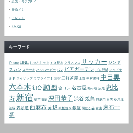
恋愛・モテ力UP!!
勝負メシ
トレンド
パパ活
キーワード
サッカー
LINE
ジンギ
iPhone
しゃぶしゃぶ
すき焼き
クリスマス
ビアガーデン
スカン
ステーキ
ハンバーガー
パン
プロ野球
マクドナ
中目黒
三軒茶屋
ルド
ライザップ
ラブライブ！
三宿
上野
中村俊輔
六本木
動画
恵比
初台
名古屋
合コン
幡ヶ谷
広尾
新宿
寿
深田恭子
渋谷
焼鳥
橋本環奈
熟成肉
目黒
秋葉原
西麻布
麻布十
赤坂
表参道
銀座
笹塚
鉄板焼き
阿佐ヶ谷
青山
番