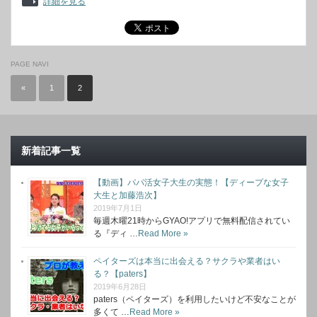
詳細を見る
PAGE NAVI
«
1
2
新着記事一覧
【動画】パパ活女子大生の実態！【ディープな女子
大生と加藤浩次】
2019年7月1日
毎週木曜21時からGYAO!アプリで無料配信されてい
る『ディ …
Read More »
ペイターズは本当に出会える？サクラや業者はい
る？【paters】
2019年6月28日
paters（ペイターズ）を利用したいけど不安なことが
多くて …
Read More »