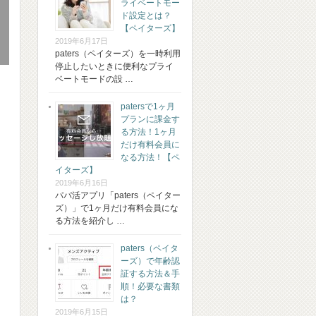
ライベートモー
ド設定とは？
【ペイターズ】
2019年6月17日
paters（ペイターズ）を一時利用
停止したいときに便利なプライ
ベートモードの設 …
patersで1ヶ月
プランに課金す
る方法！1ヶ月
だけ有料会員に
なる方法！【ペ
イターズ】
2019年6月16日
パパ活アプリ「paters（ペイター
ズ）」で1ヶ月だけ有料会員にな
る方法を紹介し …
paters（ペイタ
ーズ）で年齢認
証する方法＆手
順！必要な書類
は？
2019年6月15日