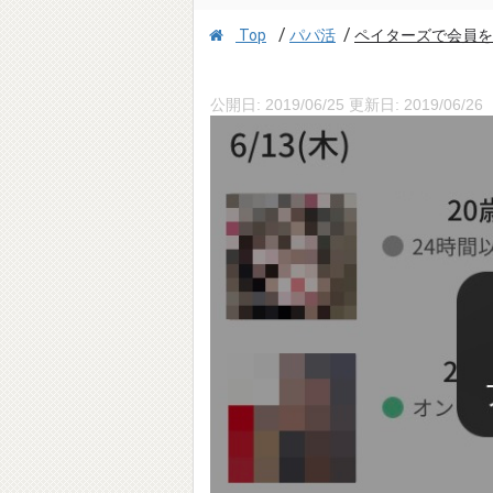
/
/
Top
パパ活
ペイターズで会員をブ
公開日:
2019/06/25
更新日:
2019/06/26