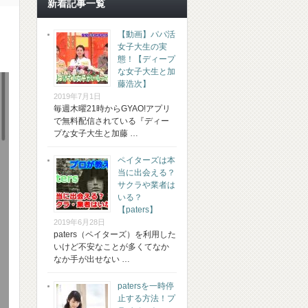
新着記事一覧
【動画】パパ活
女子大生の実
態！【ディープ
な女子大生と加
藤浩次】
2019年7月1日
毎週木曜21時からGYAO!アプリ
で無料配信されている『ディー
プな女子大生と加藤 …
ペイターズは本
当に出会える？
サクラや業者は
いる？
【paters】
2019年6月28日
paters（ペイターズ）を利用した
いけど不安なことが多くてなか
なか手が出せない …
patersを一時停
止する方法！プ