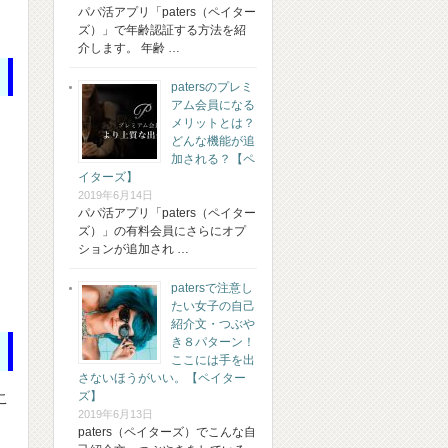
パパ活アプリ「paters（ペイター
ズ）」で年齢認証する方法を紹
介します。 年齢 …
patersのプレミ
アム会員になる
メリットとは？
どんな機能が追
加される？【ペ
イターズ】
2019年6月14日
パパ活アプリ「paters（ペイター
ズ）」の有料会員にさらにオプ
ションが追加され …
patersで注意し
たい女子の自己
紹介文・つぶや
き８パターン！
ここには手を出
さないほうがいい。【ペイター
ズ】
こ
2019年6月13日
paters（ペイターズ）でこんな自