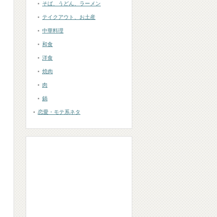
そば、うどん、ラーメン
テイクアウト、お土産
中華料理
和食
洋食
焼肉
肉
鍋
恋愛・モテ系ネタ