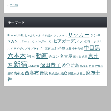
パパ活
キーワード
サッカー
LINE
ジンギ
iPhone
しゃぶしゃぶ
すき焼き
クリスマス
ビアガーデン
スカン
ステーキ
ハンバーガー
パン
プロ野球
マクドナ
中目黒
三軒茶屋
ルド
ライザップ
ラブライブ！
三宿
上野
中村俊輔
六本木
動画
恵比
初台
名古屋
合コン
幡ヶ谷
広尾
新宿
寿
深田恭子
渋谷
焼鳥
橋本環奈
熟成肉
目黒
秋葉原
西麻布
麻布十
赤坂
表参道
銀座
笹塚
鉄板焼き
阿佐ヶ谷
青山
番