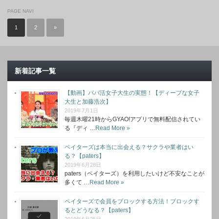
PAGE NAVI
1
2
»
新着記事一覧
【動画】パパ活女子大生の実態！【ディープな女子
大生と加藤浩次】
2019年7月1日
毎週木曜21時からGYAO!アプリで無料配信されてい
る『ディ …
Read More »
ペイターズは本当に出会える？サクラや業者はい
る？【paters】
2019年6月28日
paters（ペイターズ）を利用したいけど不安なことが
多くて …
Read More »
ペイターズで会員をブロックする方法！ブロックす
るとどうなる？【paters】