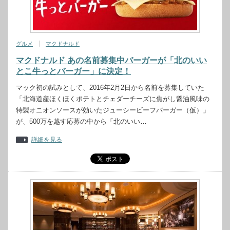
グルメ
マクドナルド
マクドナルド あの名前募集中バーガーが「北のいい
とこ牛っとバーガー」に決定！
マック初の試みとして、2016年2月2日から名前を募集していた
「北海道産ほくほくポテトとチェダーチーズに焦がし醤油風味の
特製オニオンソースが効いたジューシービーフバーガー（仮）」
が、500万を越す応募の中から「北のいい…
詳細を見る