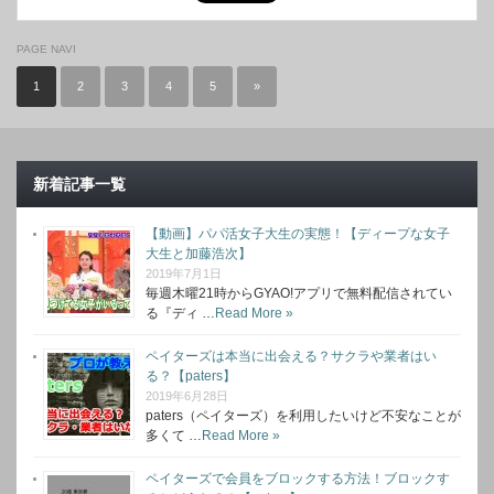
PAGE NAVI
1
2
3
4
5
»
新着記事一覧
【動画】パパ活女子大生の実態！【ディープな女子
大生と加藤浩次】
2019年7月1日
毎週木曜21時からGYAO!アプリで無料配信されてい
る『ディ …
Read More »
ペイターズは本当に出会える？サクラや業者はい
る？【paters】
2019年6月28日
paters（ペイターズ）を利用したいけど不安なことが
多くて …
Read More »
ペイターズで会員をブロックする方法！ブロックす