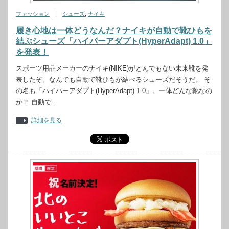
ファッション
シューズ
,
ナイキ
履き心地は一体どうなんだ？ナイキが自動で靴ひもを
結ぶシューズ「ハイパーアダプト(HyperAdapt) 1.0」
を発表！
スポーツ用品メーカーのナイキ(NIKE)がとんでもない未来靴を発
表したぞ。なんでも自動で靴ひもが結べるシューズだそうだ。 そ
の名も「ハイパーアダプト(HyperAdapt) 1.0」。一体どんな靴なの
か？ 自動で…
詳細を見る