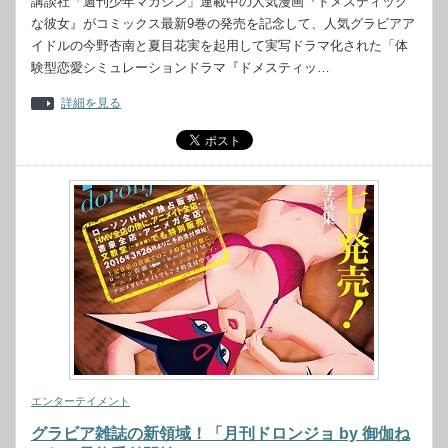
講談社「週刊少年マガジン」連載中の人気漫画『ドメスティック
な彼女』がコミックス最新9巻の発売を記念して、人気グラビアア
イドルの今野杏南と夏目花実を起用して実写ドラマ化された「体
験型恋愛シミュレーションドラマ『ドメスティッ…
詳細を見る
エンターテイメント
グラビア雑誌の新領域！「月刊ドロンジョ by 御伽ね