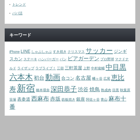
トレンド
パパ活
キーワード
サッカー
LINE
ジンギ
iPhone
しゃぶしゃぶ
すき焼き
クリスマス
ビアガーデン
スカン
ステーキ
ハンバーガー
パン
プロ野球
マクドナ
中目黒
三軒茶屋
ルド
ライザップ
ラブライブ！
三宿
上野
中村俊輔
六本木
動画
恵比
初台
名古屋
合コン
幡ヶ谷
広尾
新宿
寿
深田恭子
渋谷
焼鳥
橋本環奈
熟成肉
目黒
秋葉原
西麻布
麻布十
赤坂
表参道
銀座
笹塚
鉄板焼き
阿佐ヶ谷
青山
番