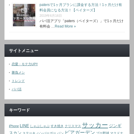
patersで1ヶ月プランに課金する方法！1ヶ月だけ有
料会員になる方法！【ペイターズ】
2019年6月16日
パパ活アプリ「paters（ペイターズ）」で1ヶ月だけ
有料会 …
Read More »
サイトメニュー
恋愛・モテ力UP!!
勝負メシ
トレンド
パパ活
キーワード
サッカー
LINE
ジンギ
iPhone
しゃぶしゃぶ
すき焼き
クリスマス
ビアガーデン
スカン
ステーキ
ハンバーガー
パン
プロ野球
マクドナ