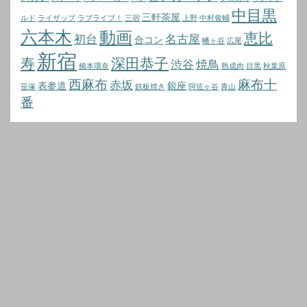
中目黒
三軒茶屋
ルド
ライザップ
ラブライブ！
三宿
上野
中村俊輔
六本木
動画
恵比
初台
名古屋
合コン
幡ヶ谷
広尾
新宿
寿
深田恭子
渋谷
焼鳥
橋本環奈
熟成肉
目黒
秋葉原
西麻布
麻布十
赤坂
表参道
銀座
笹塚
鉄板焼き
阿佐ヶ谷
青山
番