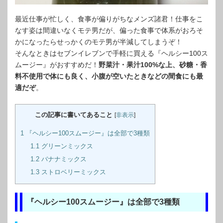
最近仕事が忙しく、食事が偏りがちなメンズ諸君！仕事をこ
なす姿は間違いなくモテ男だが、偏った食事で体系がおろそ
かになったらせっかくのモテ男が半減してしまうぞ！
そんなときはセブンイレブンで手軽に買える『ヘルシー100ス
ムージー』がおすすめだ！
野菜汁・果汁100%な上、砂糖・香
料不使用で体にも良く、小腹が空いたときなどの間食にも最
適だぞ
。
この記事に書いてあること
[
非表示
]
1
『ヘルシー100スムージー』は全部で3種類
1.1
グリーンミックス
1.2
バナナミックス
1.3
ストロベリーミックス
『ヘルシー100スムージー』は全部で3種類