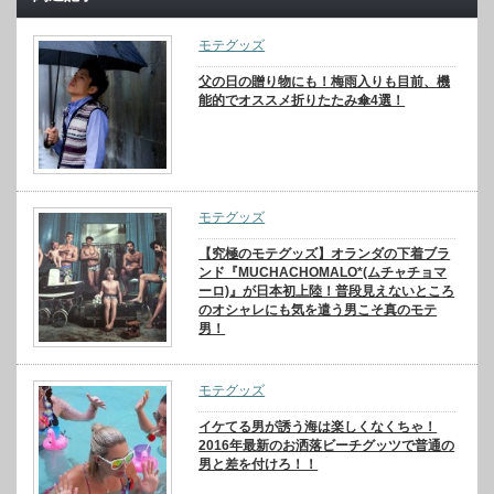
モテグッズ
父の日の贈り物にも！梅雨入りも目前、機
能的でオススメ折りたたみ傘4選！
モテグッズ
【究極のモテグッズ】オランダの下着ブラ
ンド『MUCHACHOMALO*(ムチャチョマ
ーロ)』が日本初上陸！普段見えないところ
のオシャレにも気を遣う男こそ真のモテ
男！
モテグッズ
イケてる男が誘う海は楽しくなくちゃ！
2016年最新のお洒落ビーチグッツで普通の
男と差を付けろ！！