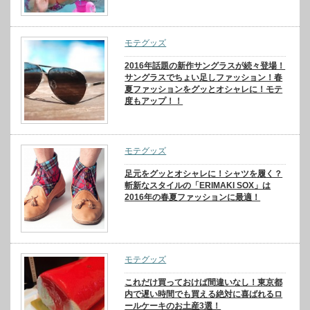
モテグッズ
2016年話題の新作サングラスが続々登場！
サングラスでちょい足しファッション！春
夏ファッションをグッとオシャレに！モテ
度もアップ！！
モテグッズ
足元をグッとオシャレに！シャツを履く？
斬新なスタイルの「ERIMAKI SOX」は
2016年の春夏ファッションに最適！
モテグッズ
これだけ買っておけば間違いなし！東京都
内で遅い時間でも買える絶対に喜ばれるロ
ールケーキのお土産3選！