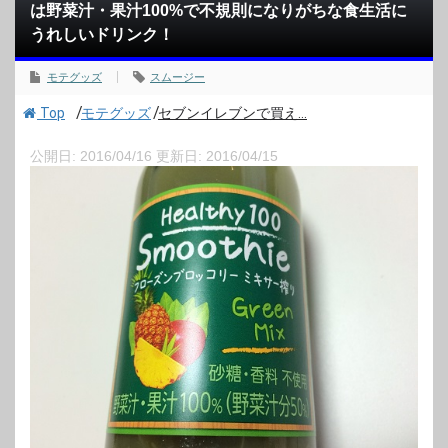
は野菜汁・果汁100%で不規則になりがちな食生活に
うれしいドリンク！
モテグッズ
スムージー
/
/
Top
モテグッズ
セブンイレブンで買え...
公開日:
2016/04/16
更新日:
2016/04/15