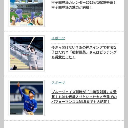
甲子園球場カレンダー2016が10/30発売！
甲子園球場の魅力が満載！
スポーツ
今さら聞けない？あの神スイングで有名な
子はだれ？「稲村亜美」さんはピッチング
も得意だった！
スポーツ
ブルージェイズ川崎が「川崎宗則賞」を受
賞！もはや殿堂入りとなったカメラ前での
パフォーマンスはMLB界でも大絶賛！