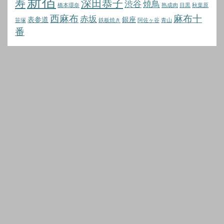
新宿
寿
深田恭子
渋谷
焼鳥
橋本環奈
熟成肉
目黒
秋葉原
西麻布
麻布十
赤坂
表参道
銀座
笹塚
鉄板焼き
阿佐ヶ谷
青山
番