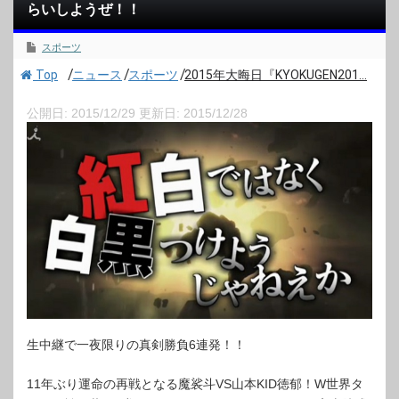
らいしようぜ！！
スポーツ
/
/
/
Top
ニュース
スポーツ
2015年大晦日『KYOKUGEN201...
公開日:
2015/12/29
更新日:
2015/12/28
生中継で一夜限りの真剣勝負6連発！！
11年ぶり運命の再戦となる魔裟斗VS山本KID徳郁！W世界タ