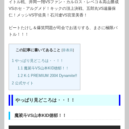
イトル戦、井岡一翔VSファン・カルロス・レベコ＆高山勝成
VSホセ・アルグメド！キックの頂上決戦、五郎丸VS遠藤保
仁！メッシVS宇佐美！石川遼VS宮里美香！
ビートたけし＆爆笑問題が司会でお送りする、まさに極限バ
トル！！！
この記事に書いてあること
[
非表示
]
1
やっぱり見どころは・・！！
1.1
魔裟斗VS山本KID徳郁！！
1.2
K-1 PREMIUM 2004 Dynamite!!
2
公式サイト
やっぱり見どころは・・！！
魔裟斗VS山本KID徳郁！！