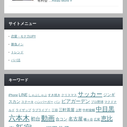
有料会 …
Read More »
サイトメニュー
恋愛・モテ力UP!!
勝負メシ
トレンド
パパ活
キーワード
サッカー
LINE
ジンギ
iPhone
しゃぶしゃぶ
すき焼き
クリスマス
ビアガーデン
スカン
ステーキ
ハンバーガー
パン
プロ野球
マクドナ
中目黒
三軒茶屋
ルド
ライザップ
ラブライブ！
三宿
上野
中村俊輔
六本木
動画
恵比
初台
名古屋
合コン
幡ヶ谷
広尾