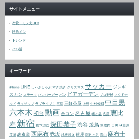
サイトメニュー
恋愛・モテ力UP!!
勝負メシ
トレンド
パパ活
キーワード
サッカー
LINE
ジンギ
iPhone
しゃぶしゃぶ
すき焼き
クリスマス
ビアガーデン
スカン
ステーキ
ハンバーガー
パン
プロ野球
マクドナ
中目黒
三軒茶屋
ルド
ライザップ
ラブライブ！
三宿
上野
中村俊輔
六本木
動画
恵比
初台
名古屋
合コン
幡ヶ谷
広尾
新宿
寿
深田恭子
渋谷
焼鳥
橋本環奈
熟成肉
目黒
秋葉原
西麻布
麻布十
赤坂
表参道
銀座
笹塚
鉄板焼き
阿佐ヶ谷
青山