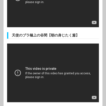
天使のブラ極上の谷間【朝の身じたく篇】