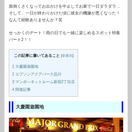
面倒くさくなってお出かけを中止してお家で一日ダラダラ…
そして、一日が終わりかけた頃に彼女の機嫌が悪くなった！
なんて経験ありませんか？笑
せっかくのデート！雨の日でも一緒に楽しめるスポット特集
パート2！！
この記事に書いてあること
[
非表示
]
1
大慶園遊園地
2
エプソンアクアパーク品川
3
マンボ―ネットルーム新宿2丁目店
4
関連記事
大慶園遊園地