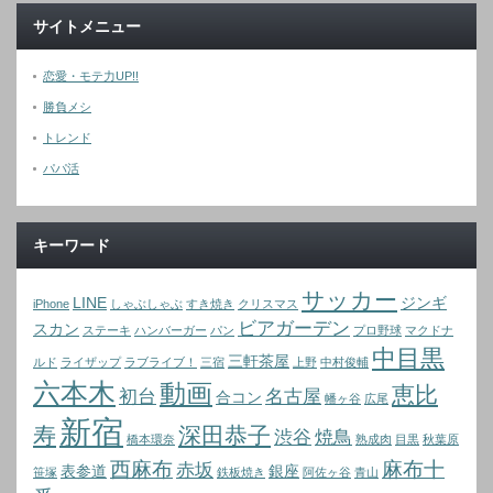
サイトメニュー
恋愛・モテ力UP!!
勝負メシ
トレンド
パパ活
キーワード
サッカー
LINE
ジンギ
iPhone
しゃぶしゃぶ
すき焼き
クリスマス
ビアガーデン
スカン
ステーキ
ハンバーガー
パン
プロ野球
マクドナ
中目黒
三軒茶屋
ルド
ライザップ
ラブライブ！
三宿
上野
中村俊輔
六本木
動画
恵比
初台
名古屋
合コン
幡ヶ谷
広尾
新宿
寿
深田恭子
渋谷
焼鳥
橋本環奈
熟成肉
目黒
秋葉原
西麻布
麻布十
赤坂
表参道
銀座
笹塚
鉄板焼き
阿佐ヶ谷
青山