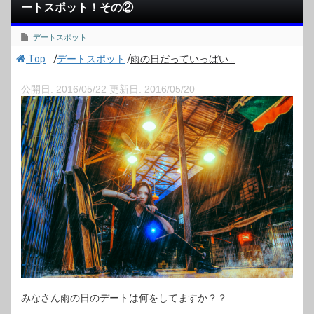
ートスポット！その②
デートスポット
/
/
Top
デートスポット
雨の日だっていっぱい...
公開日:
2016/05/22
更新日:
2016/05/20
みなさん雨の日のデートは何をしてますか？？