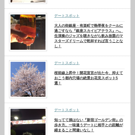
デートスポット
大人の街銀座・有楽町で熱帯夜をクールに
過ごすなら『銀座スカイビアテラス』へ。
生演奏のジャズを聴きながら飲み放題のマ
スターズドリームで乾杯すれば言うことな
し！
デートスポット
桜前線上昇中！開花宣言が出た今、抑えて
おこう都内穴場の絶景お花見スポット5
選！
デートスポット
知ってて損はない『新宿ゴールデン街』の
歩き方。一味違うデートに相手との距離が
縮まること間違いなし！