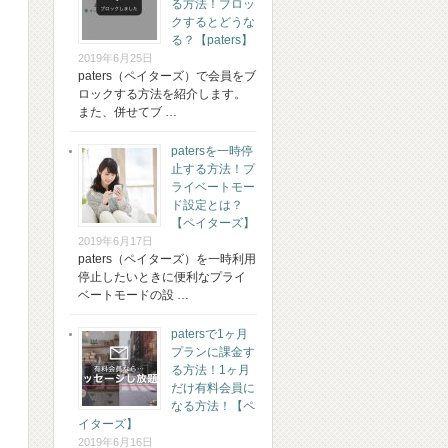
る方法！ブロッ
クするとどうな
る？【paters】
2019年6月25日
paters（ペイターズ）で会員をブ
ロックする方法を紹介します。
また、併せてブ …
patersを一時停
止する方法！プ
ライベートモー
ド設定とは？
【ペイターズ】
2019年6月17日
paters（ペイターズ）を一時利用
停止したいときに便利なプライ
ベートモードの設 …
patersで1ヶ月
プランに課金す
る方法！1ヶ月
だけ有料会員に
なる方法！【ペ
イターズ】
2019年6月16日