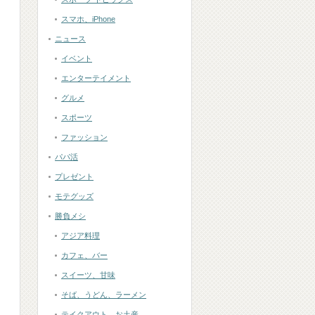
スマホ、iPhone
ニュース
イベント
エンターテイメント
グルメ
スポーツ
ファッション
パパ活
プレゼント
モテグッズ
勝負メシ
アジア料理
カフェ、バー
スイーツ、甘味
そば、うどん、ラーメン
テイクアウト、お土産