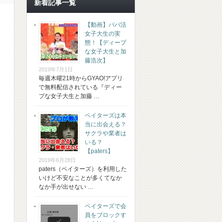
新着記事一覧
【動画】パパ活
女子大生の実
態！【ディープ
な女子大生と加
藤浩次】
2019年7月1日
毎週木曜21時からGYAO!アプリ
で無料配信されている『ディー
プな女子大生と加藤 …
ペイターズは本
当に出会える？
サクラや業者は
いる？
【paters】
2019年6月28日
paters（ペイターズ）を利用した
いけど不安なことが多くてなか
なか手が出せない …
ペイターズで会
員をブロックす