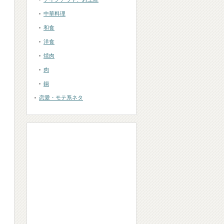
中華料理
和食
洋食
焼肉
肉
鍋
恋愛・モテ系ネタ