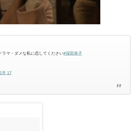
TBS 火曜ドラマ・ダメな私に恋してください
#深田恭子
 2月 17