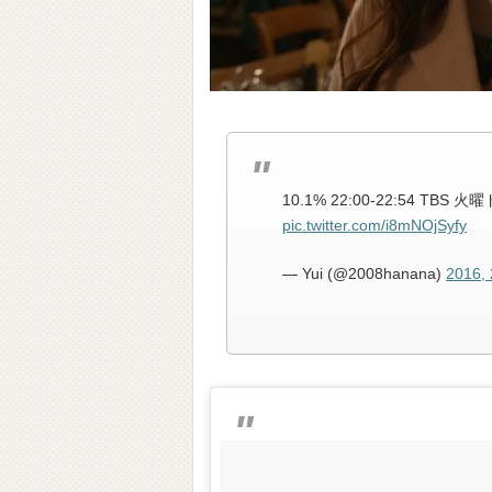
10.1% 22:00-22:54 
pic.twitter.com/i8mNOjSyfy
— Yui (@2008hanana)
2016,