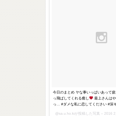
今日のまとめ ヤな事いっぱいあって疲
っ飛ばしてくれる癒し
最上さんはや
っ… #ダメな私に恋してください #深
@sa.u.ho.kiが投稿した写真 –
2016 