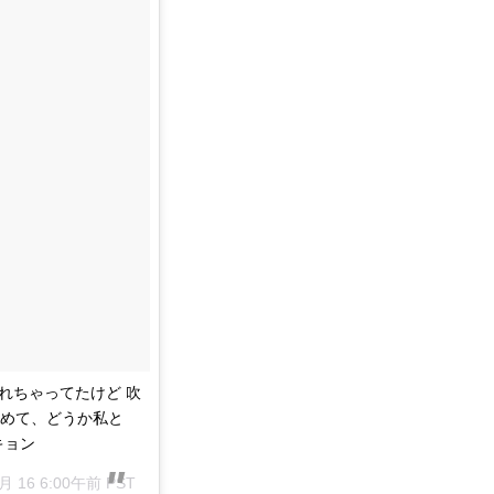
れちゃってたけど 吹
めて、どうか私と
キョン
2月 16 6:00午前 PST