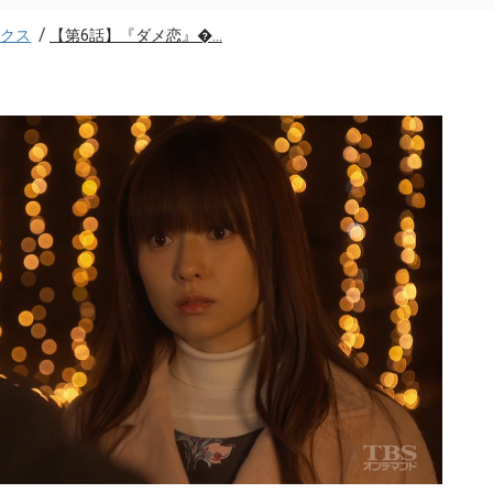
/
クス
【第6話】『ダメ恋』�...