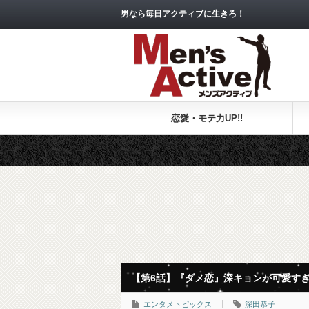
男なら毎日アクティブに生きろ！
恋愛・モテ力UP!!
【第6話】『ダメ恋』深キョンが可愛す
エンタメトピックス
深田恭子