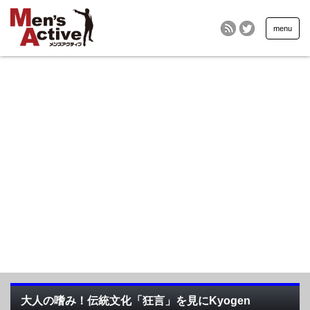
menu
大人の嗜み！伝統文化「狂言」を見にKyogen