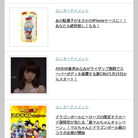
エンターテイメント
あの駄菓子がまさかのiPhoneケースに！！
あなたも絶対欲しくなる！
エンターテイメント
AKB48峯岸みなみがライザップ挑戦でス
ーパーボディを披露する新CMが1月15日か
らスタート！
エンターテイメント
ドラゴンボールヒーローズの限定キラカー
ド孫悟空が当たる「超マルちゃんキャンペ
ーン」！マルちゃんとドラゴンボール超の
コラボ企画が開始