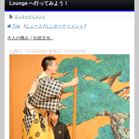
Lounge へ行ってみよう！
エンターテイメント
/
/
/
Top
ニュース
エンターテイメント
大人の嗜み！伝統文化...
公開日:
2016/02/04
更新日:
2016/02/05