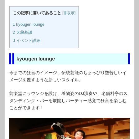
この記事に書いてあること
[
非表示
]
1
kyougen lounge
2
大藏基誠
3
イベント詳細
kyougen lounge
今までの狂言のイメージ、伝統芸能のちょっぴり堅苦しいイ
メージを覆すような新しいスタイル。
能楽堂にラウンジを設け、着物姿のDJ演奏や、老舗料亭のス
タンディング・バーを展開しパーティー感覚で狂言を楽しむ
ことができます！