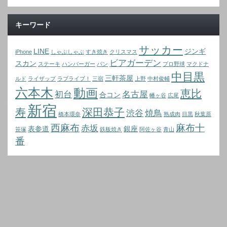
キーワード
サッカー
LINE
ジンギ
iPhone
しゃぶしゃぶ
すき焼き
クリスマス
ビアガーデン
スカン
ステーキ
ハンバーガー
パン
プロ野球
マクドナ
中目黒
三軒茶屋
ルド
ライザップ
ラブライブ！
三宿
上野
中村俊輔
六本木
動画
恵比
初台
名古屋
合コン
幡ヶ谷
広尾
新宿
寿
深田恭子
渋谷
焼鳥
橋本環奈
熟成肉
目黒
秋葉原
西麻布
麻布十
赤坂
表参道
銀座
笹塚
鉄板焼き
阿佐ヶ谷
青山
番