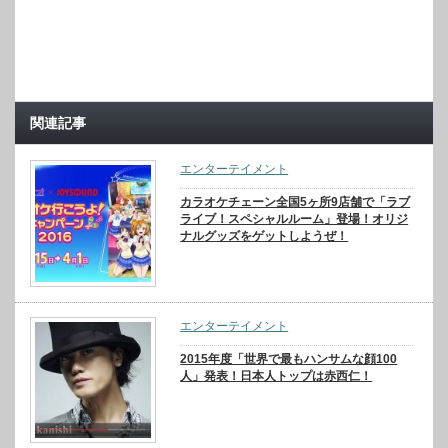
関連記事
エンターテイメント
カラオケチェーン全国5ヶ所9店舗で「ラブ
ライブ！スペシャルルーム」登場！オリジ
ナルグッズをゲットしようぜ！
エンターテイメント
2015年度「世界で最もハンサムな顔100
人」発表！日本人トップは赤西仁！