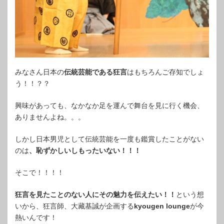
みなさん日本の
伝統芸能である狂言
はもちろんご存知でしょ
う！！？？
興味があっても、なかなか足を運んで舞台を見に行く機会、
ありませんよね。。。
しかし日本男児として伝統芸能を一度も鑑賞したことがない
のは
、恥ずかしいしもったいない！！！
そこで！！！！
狂言を見たことのない人にその魅力を伝えたい！！
という想
いから、狂言師、大藏基誠が企画する
kyougen lounge
が今
熱いんです！