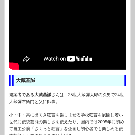
大藏基誠
発案者である
大藏基誠
さんは、25世大蔵彌太郎の次男で24世
大蔵彌右衛門と父に師事。
小・中・高に出向き狂言を楽しませる学校狂言を展開し若い
世代に伝統芸能の楽しさを伝えたり、国内では2005年に初め
て自主公演「さくっと狂言」を企画し初心者でも楽しめる伝