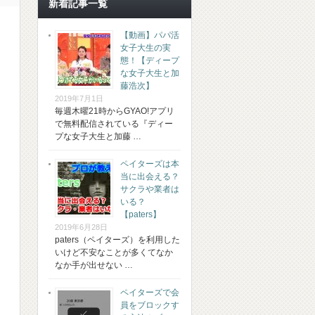
新着記事一覧
【動画】パパ活
女子大生の実
態！【ディープ
な女子大生と加
藤浩次】
2019年7月1日
毎週木曜21時からGYAO!アプリ
で無料配信されている『ディー
プな女子大生と加藤 …
ペイターズは本
当に出会える？
サクラや業者は
いる？
【paters】
2019年6月28日
paters（ペイターズ）を利用した
いけど不安なことが多くてなか
なか手が出せない …
ペイターズで会
員をブロックす