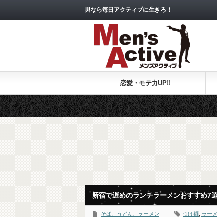
男なら毎日アクティブに生きろ！
恋愛・モテ力UP!!
新宿で遅めのランチラーメンおすすめ7
そば、うどん、ラーメン
つけ麺
,
ラー