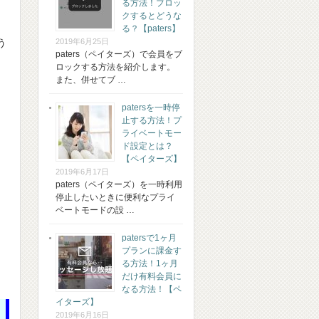
る方法！ブロッ
クするとどうな
る？【paters】
う
2019年6月25日
paters（ペイターズ）で会員をブ
ロックする方法を紹介します。
また、併せてブ …
patersを一時停
止する方法！プ
ライベートモー
ド設定とは？
【ペイターズ】
2019年6月17日
paters（ペイターズ）を一時利用
停止したいときに便利なプライ
ベートモードの設 …
patersで1ヶ月
プランに課金す
る方法！1ヶ月
だけ有料会員に
なる方法！【ペ
イターズ】
2019年6月16日