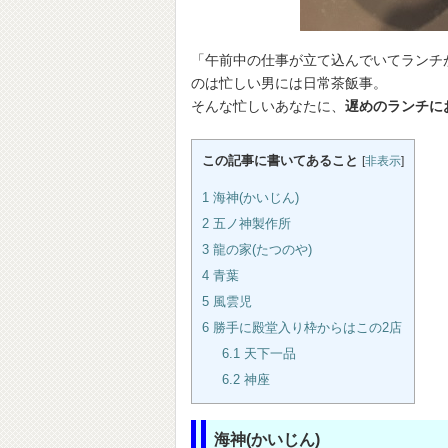
「午前中の仕事が立て込んでいてランチ
のは忙しい男には日常茶飯事。
そんな忙しいあなたに、
遅めのランチに
この記事に書いてあること
[
非表示
]
1
海神(かいじん)
2
五ノ神製作所
3
龍の家(たつのや)
4
青葉
5
風雲児
6
勝手に殿堂入り枠からはこの2店
6.1
天下一品
6.2
神座
海神(かいじん)