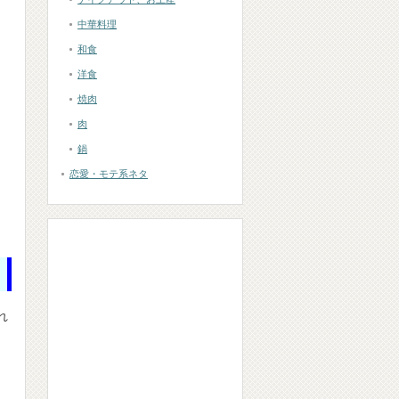
中華料理
和食
洋食
焼肉
肉
鍋
恋愛・モテ系ネタ
れ