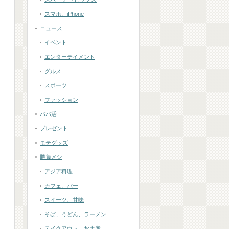
スマホ、iPhone
ニュース
イベント
エンターテイメント
グルメ
スポーツ
ファッション
パパ活
プレゼント
モテグッズ
勝負メシ
アジア料理
カフェ、バー
スイーツ、甘味
そば、うどん、ラーメン
テイクアウト、お土産