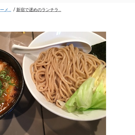
/
メ...
新宿で遅めのランチラ...