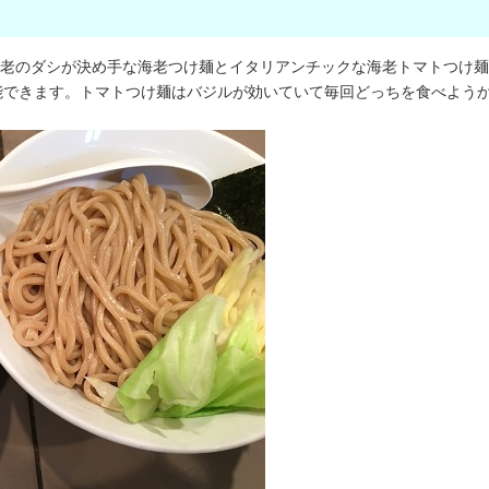
な海老のダシが決め手な海老つけ麺とイタリアンチックな海老トマトつけ麺
能できます。トマトつけ麺はバジルが効いていて毎回どっちを食べよう