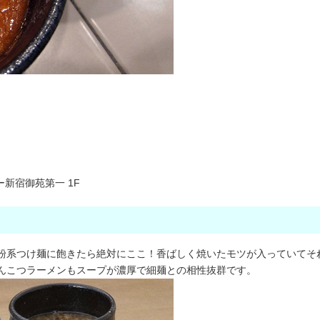
ー新宿御苑第一 1F
粉系つけ麺に飽きたら絶対にここ！香ばしく焼いたモツが入っていてそ
んこつラーメンもスープが濃厚で細麺との相性抜群です。