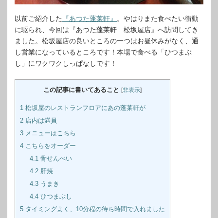
以前ご紹介した
『あつた蓬莱軒』
。やはりまた食べたい衝動
に駆られ、今回は『あつた蓬莱軒 松坂屋店』へ訪問してき
ました。松坂屋店の良いところの一つはお昼休みがなく、通
し営業になっているところです！本場で食べる「ひつまぶ
し」にワクワクしっぱなしです！
この記事に書いてあること
[
非表示
]
1
松坂屋のレストランフロアにあの蓬莱軒が
2
店内は満員
3
メニューはこちら
4
こちらをオーダー
4.1
骨せんべい
4.2
肝焼
4.3
うまき
4.4
ひつまぶし
5
タイミングよく、10分程の待ち時間で入れました