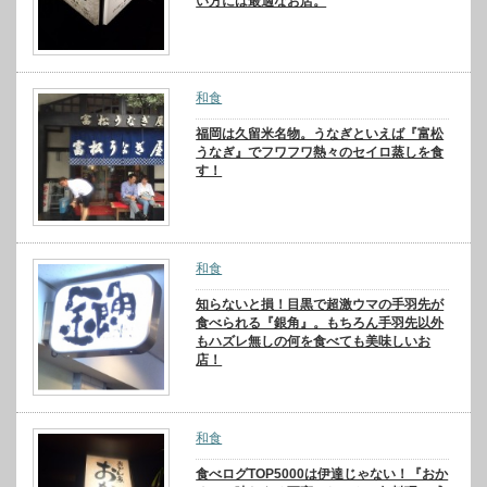
い方には最適なお店。
和食
福岡は久留米名物。うなぎといえば『富松
うなぎ』でフワフワ熱々のセイロ蒸しを食
す！
和食
知らないと損！目黒で超激ウマの手羽先が
食べられる『銀角』。もちろん手羽先以外
もハズレ無しの何を食べても美味しいお
店！
和食
食べログTOP5000は伊達じゃない！『おか