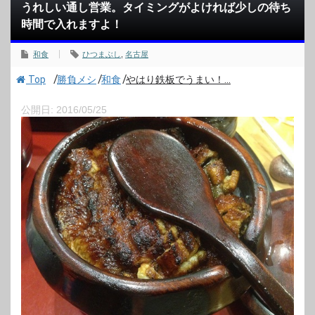
うれしい通し営業。タイミングがよければ少しの待ち
時間で入れますよ！
和食
ひつまぶし
,
名古屋
/
/
/
Top
勝負メシ
和食
やはり鉄板でうまい！...
公開日:
2016/05/25