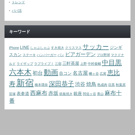
トレンド
パパ活
キーワード
サッカー
LINE
ジンギ
iPhone
しゃぶしゃぶ
すき焼き
クリスマス
ビアガーデン
スカン
ステーキ
ハンバーガー
パン
プロ野球
マクドナ
中目黒
三軒茶屋
ルド
ライザップ
ラブライブ！
三宿
上野
中村俊輔
六本木
動画
恵比
初台
名古屋
合コン
幡ヶ谷
広尾
新宿
寿
深田恭子
渋谷
焼鳥
橋本環奈
熟成肉
目黒
秋葉原
西麻布
麻布十
赤坂
表参道
銀座
笹塚
鉄板焼き
阿佐ヶ谷
青山
番