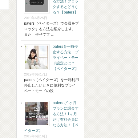
る方法！ブロッ
クするとどうな
る？【paters】
2019年6月25日
paters（ペイターズ）で会員をブ
ロックする方法を紹介します。
また、併せてブ …
patersを一時停
止する方法！プ
ライベートモー
ド設定とは？
【ペイターズ】
2019年6月17日
paters（ペイターズ）を一時利用
停止したいときに便利なプライ
ベートモードの設 …
patersで1ヶ月
プランに課金す
る方法！1ヶ月
だけ有料会員に
なる方法！【ペ
イターズ】
2019年6月16日