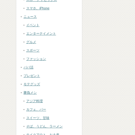
スマホ、iPhone
ニュース
イベント
エンターテイメント
グルメ
スポーツ
ファッション
パパ活
プレゼント
モテグッズ
勝負メシ
アジア料理
カフェ、バー
スイーツ、甘味
そば、うどん、ラーメン
テイクアウト、お土産