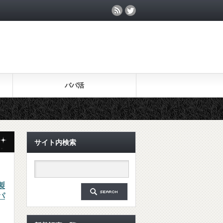
パパ活
サイト内検索
製
パ