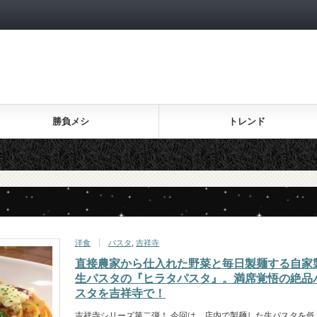
勝負メシ
トレンド
洋食
パスタ
,
吉祥寺
直接農家から仕入れた野菜と毎日製麺する自家
生パスタの『ヒラタパスタ』。満席覚悟の絶品
スタを吉祥寺で！
吉祥寺シリーズ第二弾！ 今回は、店内で製麺した生パスタを低