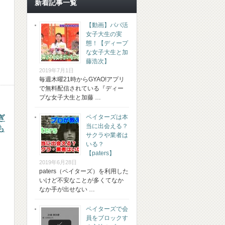
新着記事一覧
【動画】パパ活
女子大生の実
態！【ディープ
な女子大生と加
藤浩次】
2019年7月1日
毎週木曜21時からGYAO!アプリ
で無料配信されている『ディー
プな女子大生と加藤 …
ぎ
ペイターズは本
当に出会える？
も
サクラや業者は
いる？
【paters】
2019年6月28日
paters（ペイターズ）を利用した
いけど不安なことが多くてなか
なか手が出せない …
ペイターズで会
員をブロックす