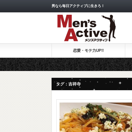
男なら毎日アクティブに生きろ！
恋愛・モテ力UP!!
タグ：吉祥寺