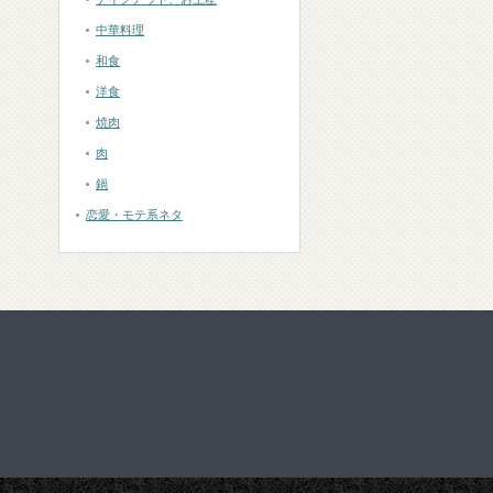
中華料理
和食
洋食
焼肉
肉
鍋
恋愛・モテ系ネタ